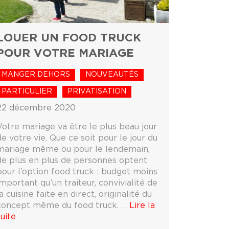
LOUER UN FOOD TRUCK
POUR VOTRE MARIAGE
MANGER DEHORS
NOUVEAUTÉS
PARTICULIER
PRIVATISATION
22 décembre 2020
Votre mariage va être le plus beau jour
de votre vie. Que ce soit pour le jour du
mariage même ou pour le lendemain,
de plus en plus de personnes optent
pour l’option food truck : budget moins
important qu’un traiteur, convivialité de
a cuisine faite en direct, originalité du
concept même du food truck. …
Lire la
suite