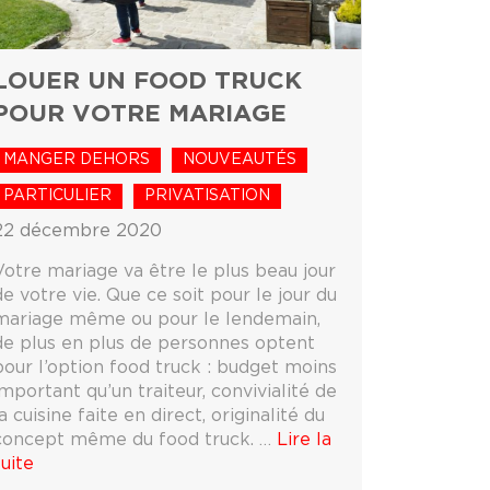
LOUER UN FOOD TRUCK
POUR VOTRE MARIAGE
MANGER DEHORS
NOUVEAUTÉS
PARTICULIER
PRIVATISATION
22 décembre 2020
Votre mariage va être le plus beau jour
de votre vie. Que ce soit pour le jour du
mariage même ou pour le lendemain,
de plus en plus de personnes optent
pour l’option food truck : budget moins
important qu’un traiteur, convivialité de
a cuisine faite en direct, originalité du
concept même du food truck. …
Lire la
suite