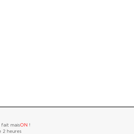
fait mais
ON
!
e 2 heures